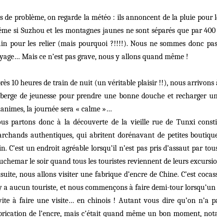
s de problème, on regarde la météo : ils annoncent de la pluie pour le
me si Suzhou et les montagnes jaunes ne sont séparés que par 400 
ain pour les relier (mais pourquoi ?!!!!). Nous ne sommes donc pa
yage… Mais ce n’est pas grave, nous y allons quand même !
rès 10 heures de train de nuit (un véritable plaisir !!), nous arrivon
berge de jeunesse pour prendre une bonne douche et recharger un
animes, la journée sera « calme »…
us partons donc à la découverte de la vieille rue de Tunxi cons
rchands authentiques, qui abritent dorénavant de petites boutiques
in. C’est un endroit agréable lorsqu’il n’est pas pris d’assaut par tou
uchemar le soir quand tous les touristes reviennent de leurs excurs
suite, nous allons visiter une fabrique d’encre de Chine. C’est cocasse
y a aucun touriste, et nous commençons à faire demi-tour lorsqu’un
vite à faire une visite… en chinois ! Autant vous dire qu’on n’a pas
brication de l’encre, mais c’était quand même un bon moment, nota