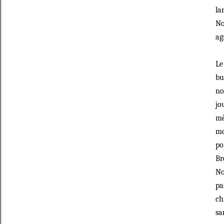
la
No
ag
Le
bu
no
jo
mê
mo
po
Br
No
pa
ch
sa