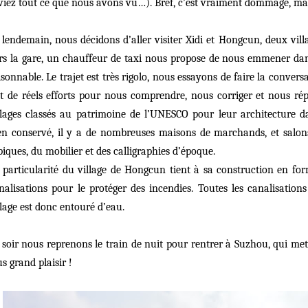
viez tout ce que nous avons vu…). Bref, c’est vraiment dommage, mais 
 lendemain, nous décidons d’aller visiter Xidi et Hongcun, deux villa
rs la gare, un chauffeur de taxi nous propose de nous emmener dan
isonnable. Le trajet est très rigolo, nous essayons de faire la conver
it de réels efforts pour nous comprendre, nous corriger et nous ré
llages classés au patrimoine de l’UNESCO pour leur architecture d
en conservé, il y a de nombreuses maisons de marchands, et salons
piques, du mobilier et des calligraphies d’époque.
 particularité du village de Hongcun tient à sa construction en fo
nalisations pour le protéger des incendies. Toutes les canalisations 
llage est donc entouré d’eau.
 soir nous reprenons le train de nuit pour rentrer à Suzhou, qui me
us grand plaisir !