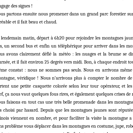
ngage des signes !
us partons ensuite nous promener dans un grand parc forestier sur 
réable et il fait beau et chaud.
 lendemain matin, départ à 6h20 pour rejoindre les montagnes jaunes
s, un second bus et enfin un téléphérique pour arriver dans les mon
us avons clairement défié la météo : les nuages et la brume se di
urnée, et il fait environ 25 degrés vers midi. Bon, à chaque endroit t
me constat : nous ne sommes pas seuls. Nous en arrivons même p
ntagne, véridique ! Nous n’arrivons plus à compter le nombre de t
rtent une petite casquette colorée selon leur tour opérateur, et le
ef, ça nous vaut quelques fous rires, et également quelques crises d
us faisons en tout cas une très belle promenade dans les montagn
s choisi par hasard. Depuis que les montagnes jaunes sont réputé
inois viennent en nombre, et pour faciliter la visite la montagne 
ns problème vous déplacer dans les montagnes en costume, jupe, robe