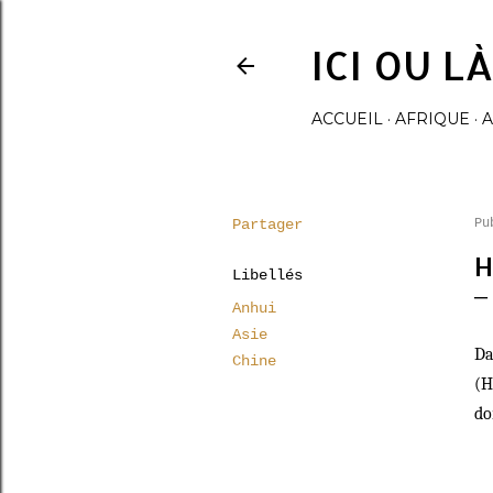
ICI OU L
ACCUEIL
AFRIQUE
A
Partager
Pu
H
Libellés
Anhui
Asie
Da
Chine
(H
do