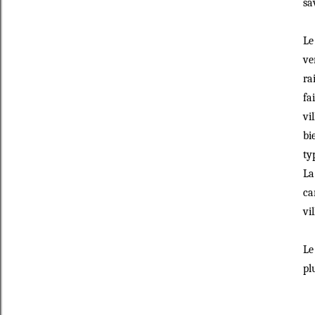
sa
Le
ve
ra
fa
vi
bi
ty
La
ca
vi
Le
pl