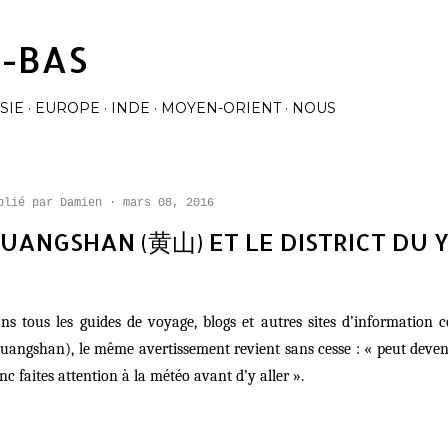
Accéder au contenu principal
À-BAS
SIE
EUROPE
INDE
MOYEN-ORIENT
NOUS
blié par
Damien
mars 08, 2016
UANGSHAN (黄山) ET LE DISTRICT DU Y
ns tous les guides de voyage, blogs et autres sites d’information
uangshan), le même avertissement revient sans cesse : « peut deven
nc faites attention à la météo avant d’y aller ».