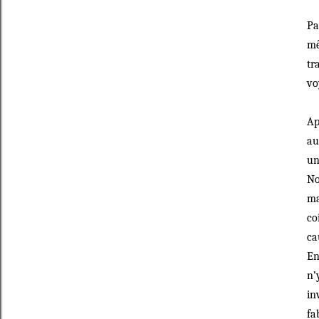
Pa
mê
tr
vo
Ap
au
un
No
ma
co
ca
En
n’
in
fa