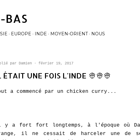
Accéder au contenu principal
À-BAS
SIE
EUROPE
INDE
MOYEN-ORIENT
NOUS
blié par
Damien
février 19, 2017
L ÉTAIT UNE FOIS L'INDE 👳👳👳
out a commencé par un chicken curry...
l y a fort fort longtemps, à l'époque où Da
range, il ne cessait de harceler une de s