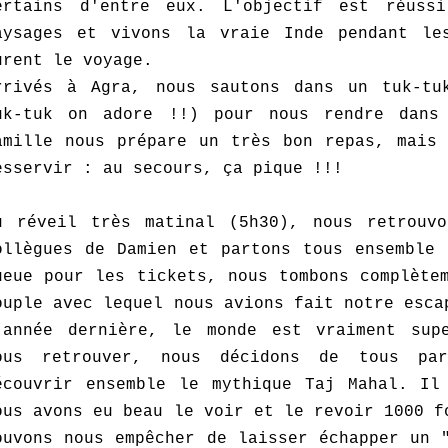
ertains d'entre eux. L'objectif est réuss
aysages et vivons la vraie Inde pendant le
urent le voyage.
rrivés à Agra, nous sautons dans un tuk-tu
uk-tuk on adore !!) pour nous rendre dans
amille nous prépare un très bon repas, mais 
esservir : au secours, ça pique !!!
u réveil très matinal (5h30), nous retrouvo
ollègues de Damien et partons tous ensemble 
ueue pour les tickets, nous tombons complète
ouple avec lequel nous avions fait notre esca
'année dernière, le monde est vraiment sup
ous retrouver, nous décidons de tous pa
écouvrir ensemble le mythique Taj Mahal. Il
ous avons eu beau le voir et le revoir 1000 f
ouvons nous empêcher de laisser échapper un 