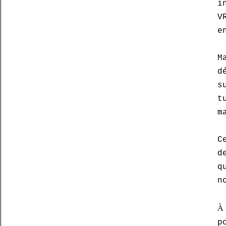
i
V
e
M
d
s
t
m
C
d
q
n
À
p