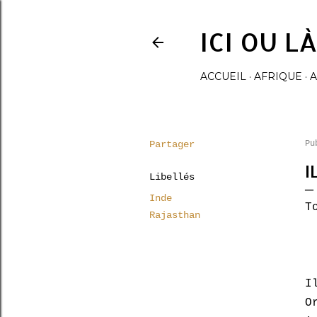
ICI OU L
ACCUEIL
AFRIQUE
A
Partager
Pu
I
Libellés
Inde
T
Rajasthan
I
O