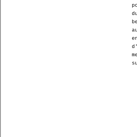
p
d
b
a
e
d
m
s