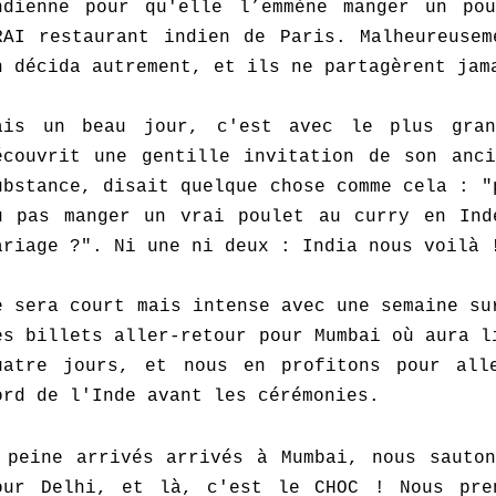
ndienne pour qu'elle l’emmène manger un po
RAI restaurant indien de Paris. Malheureusem
n décida autrement, et ils ne partagèrent jam
ais un beau jour, c'est avec le plus gran
écouvrit une gentille invitation de son anci
ubstance, disait quelque chose comme cela : "
u pas manger un vrai poulet au curry en Ind
ariage ?". Ni une ni deux : India nous voilà 
e sera court mais intense avec une semaine su
es billets aller-retour pour Mumbai où aura l
uatre jours, et nous en profitons pour all
ord de l'Inde avant les cérémonies.
peine arrivés arrivés à Mumbai, nous sauton
our Delhi, et là, c'est le CHOC ! Nous pre