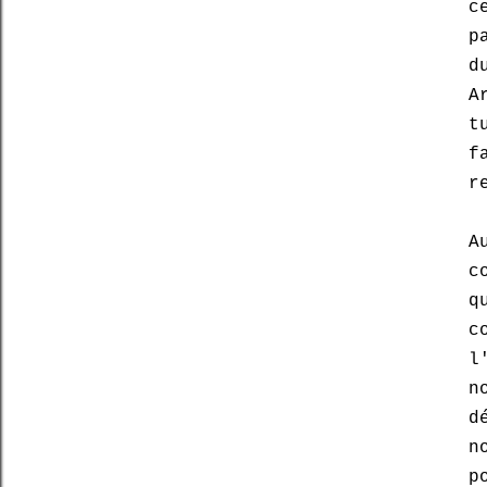
c
p
d
A
t
f
r
A
c
q
c
l
n
d
n
p