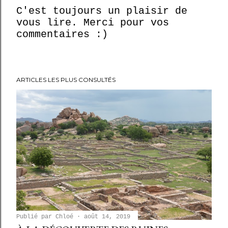
C'est toujours un plaisir de
vous lire. Merci pour vos
E
commentaires :)
n
r
e
g
ARTICLES LES PLUS CONSULTÉS
i
s
t
r
e
r
u
n
c
o
m
m
Publié par
Chloé
août 14, 2019
e